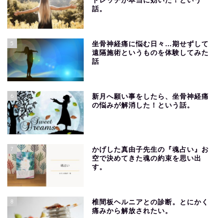
トレッチが本当に効いた！という
話。
5
坐骨神経痛に悩む日々…期せずして
遠隔施術というものを体験してみた
話
6
新月へ願い事をしたら、坐骨神経痛
の悩みが解消した！という話。
7
かげした真由子先生の『魂占い』お
空で決めてきた魂の約束を思い出
す。
8
椎間板ヘルニアとの診断。とにかく
痛みから解放されたい。